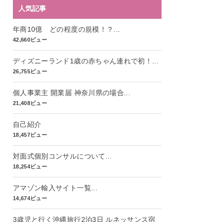
人気記事
年商10億 どの程度の規模！？...
42,660ビュー
ディズニーランド1歳の赤ちゃん連れで初！...
26,755ビュー
個人事業主 開業届 神奈川県の場合...
21,408ビュー
自己紹介
18,457ビュー
対面式個別コンサルについて...
18,254ビュー
アマゾン輸入サイト一覧...
14,674ビュー
3歳児と行く沖縄旅行2泊3日 ルネッサンス宿