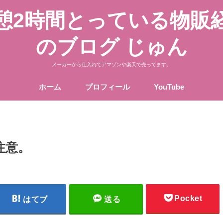
憩2時間とっている物販
のブログ じゅん
メーカーから仕入れてアマゾンや楽天で売ってます。
ホーム
プロフィール
YouTube
注意。
Pocket
はてブ
送る