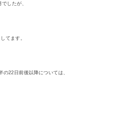
月でしたが、
としてます。
半の22日前後以降については、